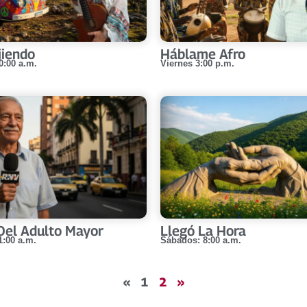
jiendo
Háblame Afro
0:00 a.m.
Viernes 3:00 p.m.
Del Adulto Mayor
Llegó La Hora
1:00 a.m.
Sábados: 8:00 a.m.
«
1
2
»