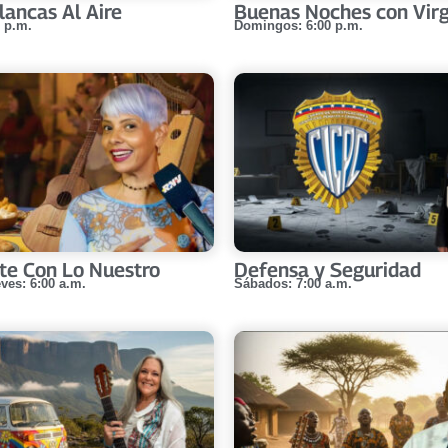
lancas Al Aire
Buenas Noches con Virg
 p.m.
Domingos: 6:00 p.m.
te Con Lo Nuestro
Defensa y Seguridad
ves: 6:00 a.m.
Sábados: 7:00 a.m.