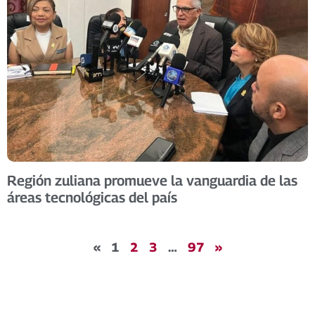
Región zuliana promueve la vanguardia de las
áreas tecnológicas del país
«
1
2
3
…
97
»