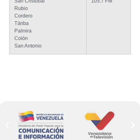
San Cristóbal
105.7 FM
Rubio
Cordero
Táriba
Palmira
Colón
San Antonio