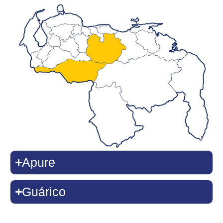
Apure
Guárico