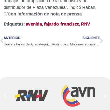
trabajos de ampliación de la autopista y del
distribuidor de Plaza Venezuela”, indicó Raban.
T/Con información de nota de prensa
Etiquetas:
avenida
,
fajardo
,
francisco
,
RNV
ANTERIOR
SIGUIENTE
Universitarios de Anzoátegui producirán 400 litros de productos de limpieza diarios
Rodríguez: Misiones sociales son un tema de voluntad política y de amor al pueblo