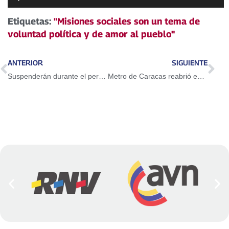
de
audio
Etiquetas:
"Misiones sociales son un tema de
voluntad política y de amor al pueblo"
ANTERIOR
SIGUIENTE
Suspenderán durante el período vacacional el canal de contraflujo en la Francisco Fajardo
Metro de Caracas reabrió estaciones y opera con normalidad