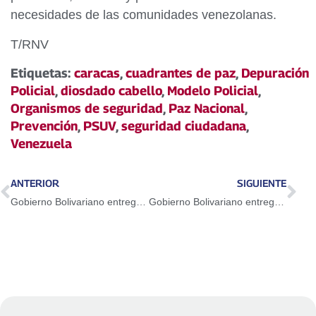
necesidades de las comunidades venezolanas.
T/RNV
Etiquetas:
caracas
,
cuadrantes de paz
,
Depuración
Policial
,
diosdado cabello
,
Modelo Policial
,
Organismos de seguridad
,
Paz Nacional
,
Prevención
,
PSUV
,
seguridad ciudadana
,
Venezuela
ANTERIOR
SIGUIENTE
Gobierno Bolivariano entrega 120 apartamentos en el urbanismo El Chorrito de Los Teques
Gobierno Bolivariano entrega 571 viviendas para fortalecer el sistema de protección social