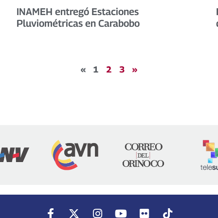
INAMEH entregó Estaciones
Pluviométricas en Carabobo
«
1
2
3
»