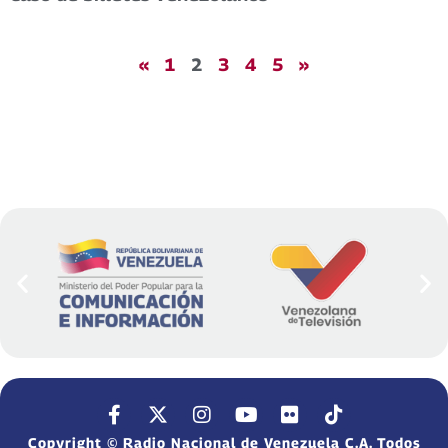
«
1
2
3
4
5
»
Copyright © Radio Nacional de Venezuela C.A. Todos