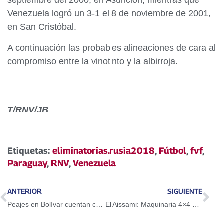
septiembre del 2000, en Asunción, mientras que
Venezuela logró un 3-1 el 8 de noviembre de 2001,
en San Cristóbal.
A continuación las probables alineaciones de cara al
compromiso entre la vinotinto y la albirroja.
T/RNV/JB
Etiquetas:
eliminatorias.rusia2018
,
Fútbol
,
fvf
,
Paraguay
,
RNV
,
Venezuela
ANTERIOR
SIGUIENTE
Peajes en Bolívar cuentan con servicio de pago automatizado
El Aissami: Maquinaria 4×4 debe garantizar victoria de Héctor Rodríguez