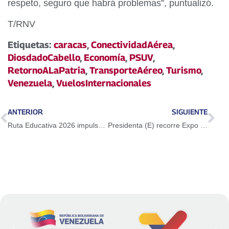
respeto, seguro que habrá problemas”, puntualizó.
T/RNV
Etiquetas:
caracas
,
ConectividadAérea
,
DiosdadoCabello
,
Economía
,
PSUV
,
RetornoALaPatria
,
TransporteAéreo
,
Turismo
,
Venezuela
,
VuelosInternacionales
ANTERIOR
SIGUIENTE
Ruta Educativa 2026 impulsa inclusión y fortalecimiento de la educación intercultural indígena
Presidenta (E) recorre Expo Niños en el Espacio: «Viaje al Sistema Solar» y «Expo Simón de Niño a Libertador»