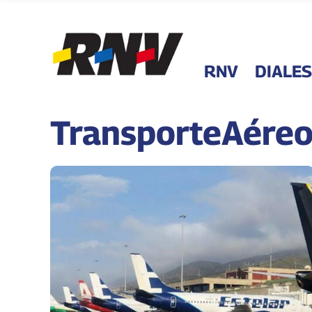
RNV
DIALES
TransporteAére