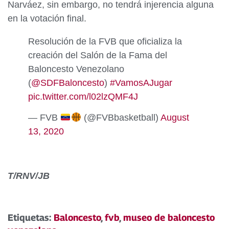
Narváez, sin embargo, no tendrá injerencia alguna
en la votación final.
Resolución de la FVB que oficializa la
creación del Salón de la Fama del
Baloncesto Venezolano
(
@SDFBaloncesto
)
#VamosAJugar
pic.twitter.com/l02lzQMF4J
— FVB
(@FVBbasketball)
August
13, 2020
T/RNV/JB
Etiquetas:
Baloncesto
,
fvb
,
museo de baloncesto