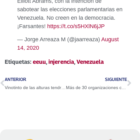
Elliott Abrams, con la intención de
sabotear las elecciones parlamentarias en
Venezuela. No creen en la democracia.
¡Farsantes!
https://t.co/s5HXlN6jJP
— Jorge Arreaza M (@jaarreaza)
August
14, 2020
Etiquetas:
eeuu
,
injerencia
,
Venezuela
ANTERIOR
SIGUIENTE
Vinotinto de las alturas tendrá museo historico
Más de 30 organizaciones con fines políticos participan en Auditoría al Registro Electoral de cara al 6D