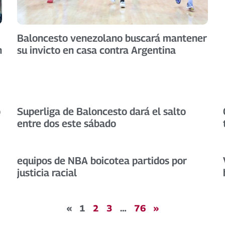
Baloncesto venezolano buscará mantener
n
su invicto en casa contra Argentina
o
Superliga de Baloncesto dará el salto
entre dos este sábado
equipos de NBA boicotea partidos por
justicia racial
«
1
2
3
…
76
»