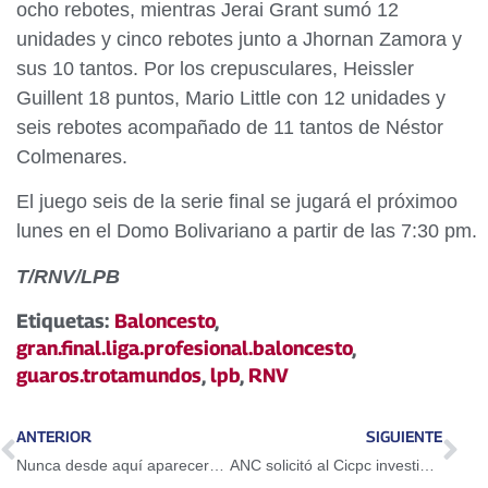
ocho rebotes, mientras Jerai Grant sumó 12
unidades y cinco rebotes junto a Jhornan Zamora y
sus 10 tantos. Por los crepusculares, Heissler
Guillent 18 puntos, Mario Little con 12 unidades y
seis rebotes acompañado de 11 tantos de Néstor
Colmenares.
El juego seis de la serie final se jugará el próximoo
lunes en el Domo Bolivariano a partir de las 7:30 pm.
T/RNV/LPB
Etiquetas:
Baloncesto
,
gran.final.liga.profesional.baloncesto
,
guaros.trotamundos
,
lpb
,
RNV
ANTERIOR
SIGUIENTE
Nunca desde aquí aparecerá la traición, aseguró Dario Vivas en el aniversario de la ANC
ANC solicitó al Cicpc investigar asesinato de voceros campesinos en Barinas