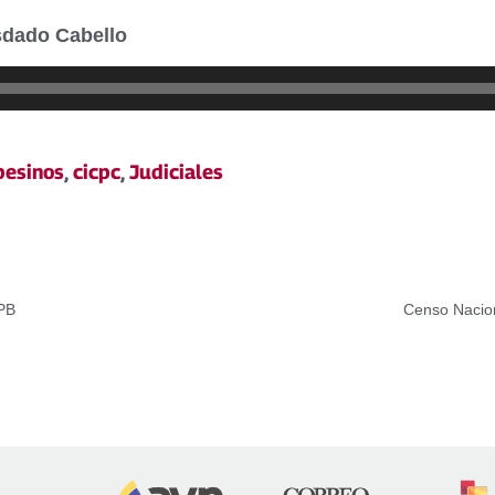
sdado Cabello
esinos
,
cicpc
,
Judiciales
LPB
Censo Nacion