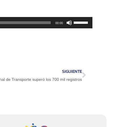
Utiliza
00:00
las
teclas
de
flecha
arriba/abajo
para
SIGUIENTE
aumentar
al de Transporte superó los 700 mil registros
o
disminuir
el
volumen.