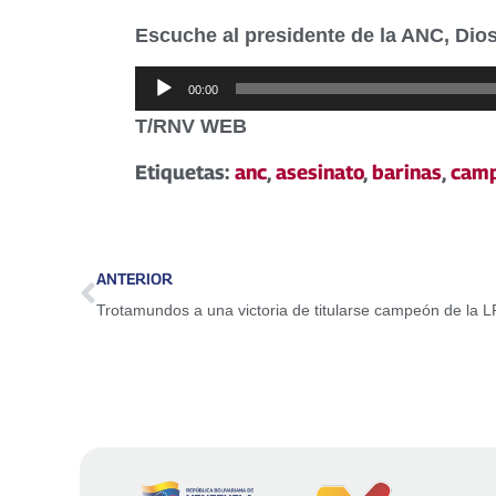
Escuche al presidente de la ANC, Dio
Reproductor
00:00
de
T/RNV WEB
audio
Etiquetas:
anc
,
asesinato
,
barinas
,
camp
ANTERIOR
Trotamundos a una victoria de titularse campeón de la 