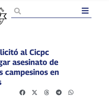
icitó al Cicpc
gar asesinato de
s campesinos en
s