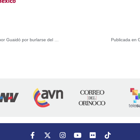
exico
Diputado opositor Leandro Domínguez llama a no votar por Guaidó por burlarse del pueblo
Publicada en 