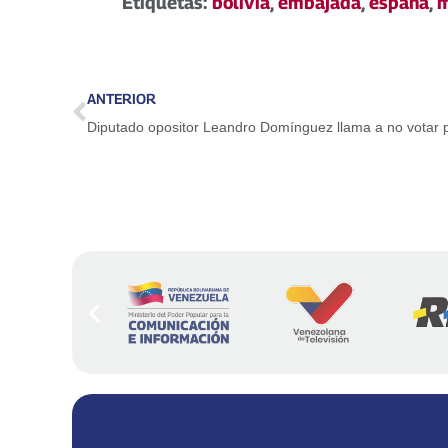
Etiquetas:
bolivia
,
embajada
,
españa
,
m
ANTERIOR