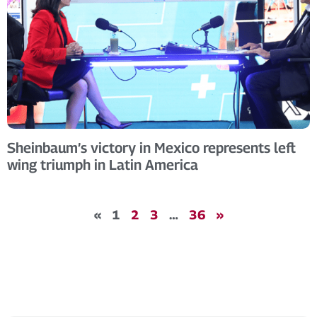
Sheinbaum’s victory in Mexico represents left
wing triumph in Latin America
«
1
2
3
…
36
»