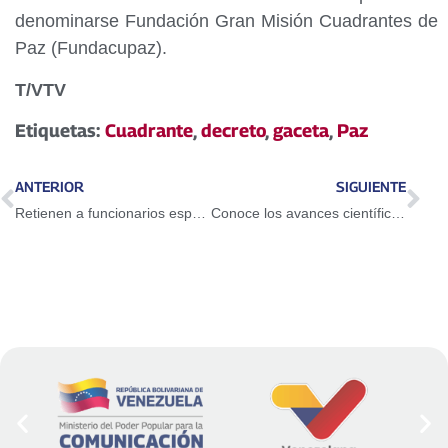
denominarse Fundación Gran Misión Cuadrantes de
Paz (Fundacupaz).
T/VTV
Etiquetas:
Cuadrante
,
decreto
,
gaceta
,
Paz
ANTERIOR
SIGUIENTE
Retienen a funcionarios españoles en embajada de México en Bolivia
Conoce los avances científicos venezolanos más importantes del año 2019