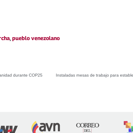
rcha
,
pueblo venezolano
manidad durante COP25