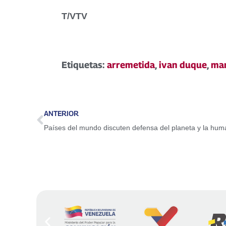
T/VTV
Etiquetas:
arremetida
,
ivan duque
,
ma
ANTERIOR
Países del mundo discuten defensa del planeta y la hu