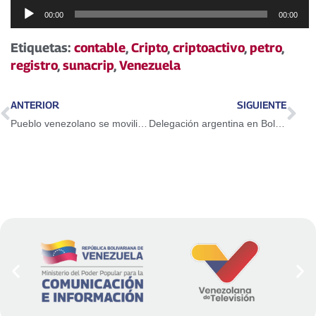
Reproductor
00:00
00:00
de
audio
Etiquetas:
contable
,
Cripto
,
criptoactivo
,
petro
,
registro
,
sunacrip
,
Venezuela
ANTERIOR
SIGUIENTE
Pueblo venezolano se movilizará este martes en contra de la arremetida de Iván Duque en la región
Delegación argentina en Bolivia corroboró que gobierno de facto comete delitos de lesa humanidad