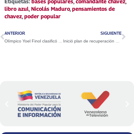
Etiquetas:
bases populares
,
comandante chavez
,
libro azul
,
Nicolás Maduro
,
pensamientos de
chavez
,
poder popular
ANTERIOR
SIGUIENTE
Olímpico Yoel Finol clasificó a la final por el oro Bolivariano
Inició plan de recuperación de ambulancias en Falcón