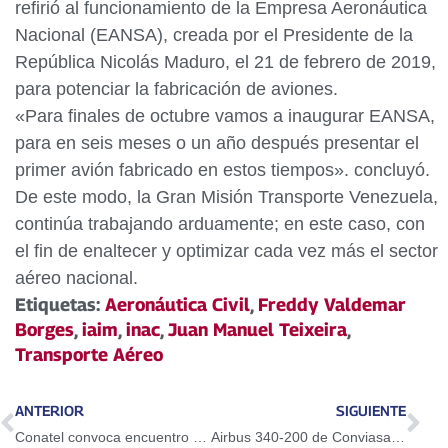
refirió al funcionamiento de la Empresa Aeronáutica
Nacional (EANSA), creada por el Presidente de la
República Nicolás Maduro, el 21 de febrero de 2019,
para potenciar la fabricación de aviones.
«Para finales de octubre vamos a inaugurar EANSA,
para en seis meses o un año después presentar el
primer avión fabricado en estos tiempos». concluyó.
De este modo, la Gran Misión Transporte Venezuela,
continúa trabajando arduamente; en este caso, con
el fin de enaltecer y optimizar cada vez más el sector
aéreo nacional.
Etiquetas:
Aeronáutica Civil
,
Freddy Valdemar
Borges
,
iaim
,
inac
,
Juan Manuel Teixeira
,
Transporte Aéreo
ANTERIOR
SIGUIENTE
Conatel convoca encuentro con el sector telecomunicaciones del Táchira
Airbus 340-200 de Conviasa llega a Tianjín-China