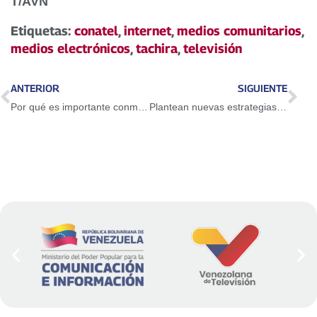
T/AVN
Etiquetas:
conatel
,
internet
,
medios comunitarios
,
medios electrónicos
,
tachira
,
televisión
ANTERIOR
SIGUIENTE
Por qué es importante conmemorar el Día Internacional de la Mujer Indígena
Plantean nuevas estrategias para impulsar crecimiento del transporte aéreo venezolano