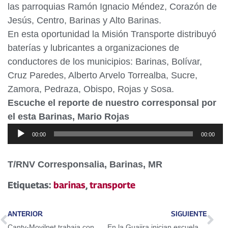
las parroquias Ramón Ignacio Méndez, Corazón de
Jesús, Centro, Barinas y Alto Barinas.
En esta oportunidad la Misión Transporte distribuyó
baterías y lubricantes a organizaciones de
conductores de los municipios: Barinas, Bolívar,
Cruz Paredes, Alberto Arvelo Torrealba, Sucre,
Zamora, Pedraza, Obispo, Rojas y Sosa.
Escuche el reporte de nuestro corresponsal por
el esta Barinas, Mario Rojas
Reproductor
00:00
00:00
de
audio
T/RNV Corresponsalia, Barinas, MR
Etiquetas:
barinas
,
transporte
ANTERIOR
SIGUIENTE
Cantv-Movilnet trabaja con MTT para reducir daño a las redes
En la Guajira inician escuela de Formación Política del Psuv