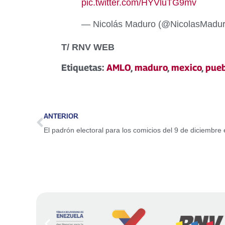
pic.twitter.com/HYVluTG9mv
— Nicolás Maduro (@NicolasMadu
T/ RNV WEB
Etiquetas:
AMLO
,
maduro
,
mexico
,
pueb
ANTERIOR