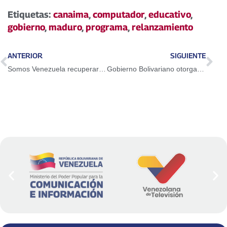
Etiquetas:
canaima
,
computador
,
educativo
,
gobierno
,
maduro
,
programa
,
relanzamiento
ANTERIOR
SIGUIENTE
Somos Venezuela recuperará escuelas y liceos del país este fin de semana
Gobierno Bolivariano otorgará 250 mil becas escolares