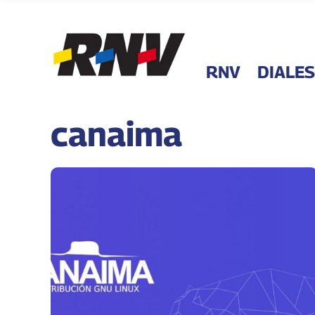
RNV
DIALES
canaima