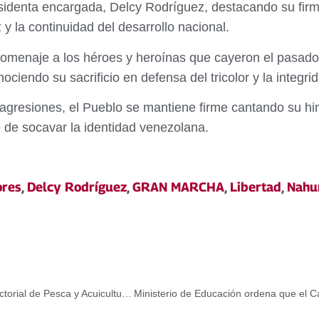
residenta encargada, Delcy Rodríguez, destacando su firm
 y la continuidad del desarrollo nacional.
homenaje a los héroes y heroínas que cayeron el pasado
ciendo su sacrificio en defensa del tricolor y la integri
 agresiones, el Pueblo se mantiene firme cantando su h
o de socavar la identidad venezolana.
ores
,
Delcy Rodríguez
,
GRAN MARCHA
,
Libertad
,
Nahu
Pescadores de Miranda activan construcción del Plan Sectorial de Pesca y Acuicultura 2026