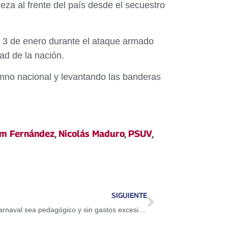
eza al frente del país desde el secuestro
 3 de enero durante el ataque armado
dad de la nación.
imno nacional y levantando las banderas
m Fernández
,
Nicolás Maduro
,
PSUV
,
SIGUIENTE
Ministerio de Educación ordena que el Carnaval sea pedagógico y sin gastos excesivos para las familias