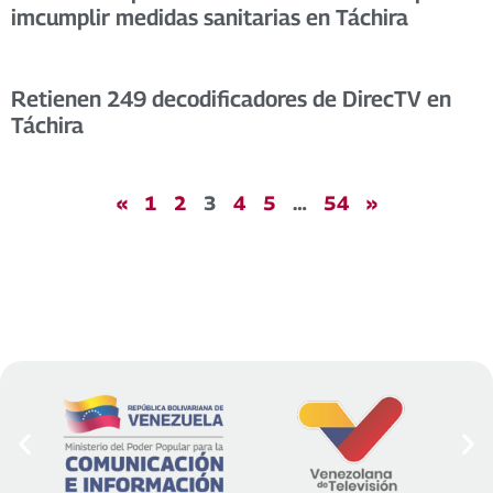
imcumplir medidas sanitarias en Táchira
Retienen 249 decodificadores de DirecTV en
Táchira
«
1
2
3
4
5
…
54
»