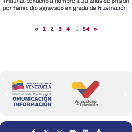
Tribunal condenó a hombre a 30 años de prisión
por femicidio agravado en grado de frustración
«
1
2
3
4
…
54
»