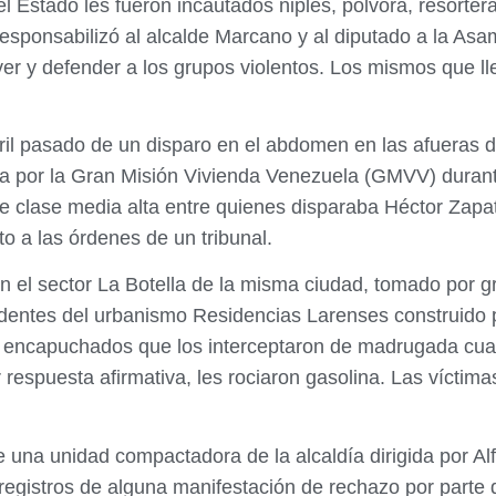
l Estado les fueron incautados niples, pólvora, resorter
esponsabilizó al alcalde Marcano y al diputado a la Asa
 y defender a los grupos violentos. Los mismos que lleg
ril pasado de un disparo en el abdomen en las afueras d
ada por la Gran Misión Vivienda Venezuela (GMVV) duran
e clase media alta entre quienes disparaba Héctor Zapat
o a las órdenes de un tribunal.
 el sector La Botella de la misma ciudad, tomado por g
identes del urbanismo Residencias Larenses construido 
 encapuchados que los interceptaron de madrugada cuan
r respuesta afirmativa, les rociaron gasolina. Las víctima
 de una unidad compactadora de la alcaldía dirigida por
n registros de alguna manifestación de rechazo por parte 