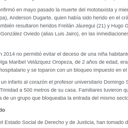
confirmó en mayo pasado la muerte del mototaxista y mie
pa), Anderson Dugarte, quien había sido herido en el cr
bién resultaron heridos Freilán Jáuregui (21) y Hugo Gui
González Oviedo (alias Luis Jairo), en las inmediaciones
 2014 no permitió evitar el deceso de una niña habitante
 Olga Maribel Velázquez Oropeza, de 2 años de edad, era
ospitalario y se toparon con un bloqueo impuesto en el 
r un infarto al corazón el profesor universitario Domingo
rinidad a 500 metros de su casa. Familiares tuvieron que
iva de un grupo que bloqueaba la entrada del mismo sector
ado
l Estado Social de Derecho y de Justicia, han tomado d