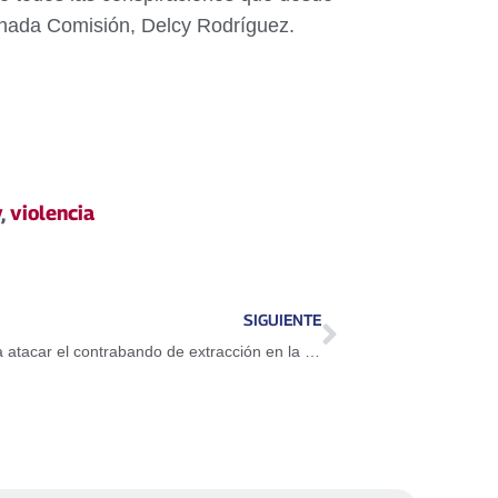
onada Comisión, Delcy Rodríguez.
y
,
violencia
SIGUIENTE
Apure: ANC debe proponer medidas para atacar el contrabando de extracción en la frontera