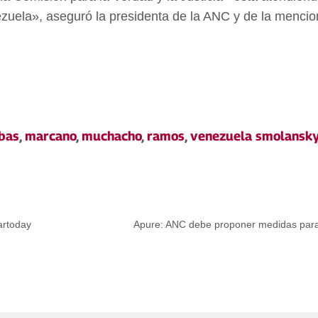
zuela», aseguró la presidenta de la ANC y de la menci
bas
,
marcano
,
muchacho
,
ramos
,
venezuela smolansk
artoday