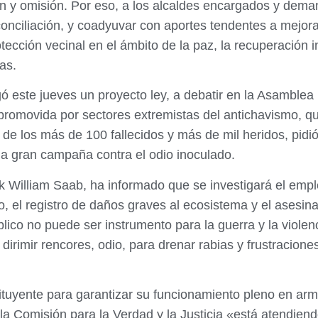
ón y omisión. Por eso, a los alcaldes encargados y dema
iliación, y coadyuvar con aportes tendentes a mejorar
ección vecinal en el ámbito de la paz, la recuperación 
as.
gó este jueves un proyecto ley, a debatir en la Asamble
 promovida por sectores extremistas del antichavismo, 
de los más de 100 fallecidos y más de mil heridos, pidió
una gran campaña contra el odio inoculado.
ek William Saab, ha informado que se investigará el emp
o, el registro de daños graves al ecosistema y el asesin
lico no puede ser instrumento para la guerra y la violen
ra dirimir rencores, odio, para drenar rabias y frustracio
tuyente para garantizar su funcionamiento pleno en arm
a la Comisión para la Verdad y la Justicia «está atendie