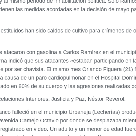
 al mismo periodo de inhabilitación política. Sólo Ram
ntienen las medidas acordadas en la decisión de mayo p
destituidos han sido caldos de cultivo para crímenes de o
 atacaron con gasolina a Carlos Ramírez en el municip
tima indicó que sus atacantes «estaban participando en l
tos por ser chavista. El mismo mes Orlando Figuera (21)
 a causa de un paro cardiopulmonar en el Hospital Domin
ado en 80% de su cuerpo y las agresiones realizadas po
Relaciones Interiores, Justicia y Paz, Néstor Reverol:
anco falleció en el municipio Urbaneja (Lecherías) prod
a avenida Camejo Octavio por donde se desplazaba mient
 registrado en video. Un adulto y un menor de edad fuer