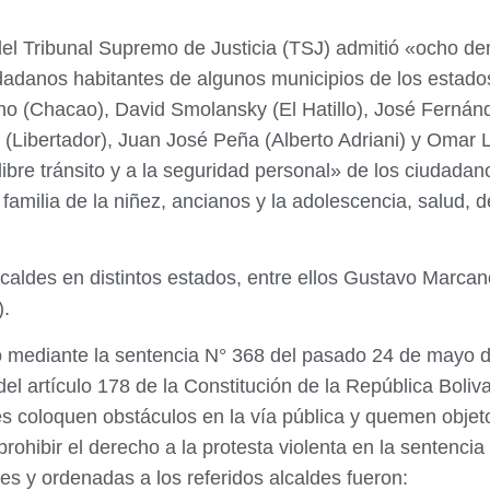
del Tribunal Supremo de Justicia (TSJ) admitió «ocho d
iudadanos habitantes de algunos municipios de los estad
 (Chacao), David Smolansky (El Hatillo), José Fernánd
ía (Libertador), Juan José Peña (Alberto Adriani) y Oma
 libre tránsito y a la seguridad personal» de los ciudad
amilia de la niñez, ancianos y la adolescencia, salud, dep
caldes en distintos estados, entre ellos Gustavo Marcan
).
do mediante la sentencia N° 368 del pasado 24 de mayo d
 del artículo 178 de la Constitución de la República Bol
es coloquen obstáculos en la vía pública y quemen objet
prohibir el derecho a la protesta violenta en la sentenc
es y ordenadas a los referidos alcaldes fueron: