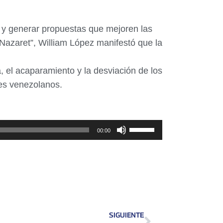
 y generar propuestas que mejoren las
 Nazaret”, William López manifestó que la
 el acaparamiento y la desviación de los
res venezolanos.
Utiliza
00:00
las
teclas
de
flecha
arriba/abajo
para
SIGUIENTE