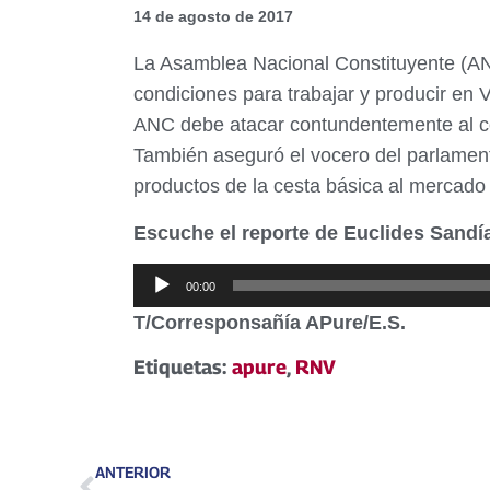
14 de agosto de 2017
La Asamblea Nacional Constituyente (AN
condiciones para trabajar y producir en 
ANC debe atacar contundentemente al co
También aseguró el vocero del parlament
productos de la cesta básica al mercado
Escuche el reporte de Euclides Sandí
Reproductor
00:00
de
T/Corresponsañía APure/E.S.
audio
Etiquetas:
apure
,
RNV
ANTERIOR