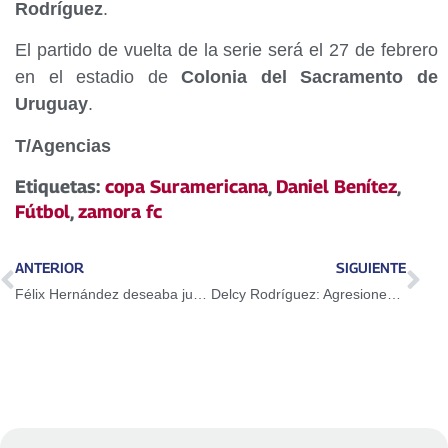
Rodríguez
.
El partido de vuelta de la serie será el 27 de febrero
en el estadio de
Colonia del Sacramento de
Uruguay
.
T/Agencias
Etiquetas:
copa Suramericana
,
Daniel Benítez
,
Fútbol
,
zamora fc
ANTERIOR
SIGUIENTE
Félix Hernández deseaba jugar en la Liga Nacional desde 2019
Delcy Rodríguez: Agresiones de EE.UU. contra Venezuela violan el derecho humanitario