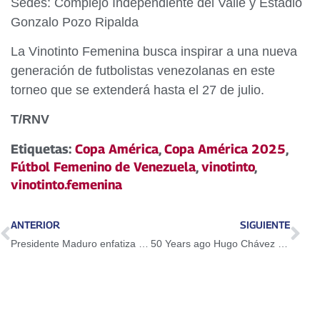
Sedes: Complejo Independiente del Valle y Estadio
Gonzalo Pozo Ripalda
La Vinotinto Femenina busca inspirar a una nueva
generación de futbolistas venezolanas en este
torneo que se extenderá hasta el 27 de julio.
T/RNV
Etiquetas:
Copa América
,
Copa América 2025
,
Fútbol Femenino de Venezuela
,
vinotinto
,
vinotinto.femenina
ANTERIOR
SIGUIENTE
Presidente Maduro enfatiza modernización de la industria militar para garantizar soberanía nacional
50 Years ago Hugo Chávez graduated from the Military Academy