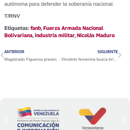
autónoma para defender la soberanía nacional.
T/RNV
Etiquetas:
fanb
,
Fuerza Armada Nacional
Bolivariana
,
industria militar
,
Nicolás Maduro
ANTERIOR
SIGUIENTE
Magistrado Figueroa presenta obra histórica en la Filven 2025
Vinotinto femenina busca brillar en la Copa América 2025