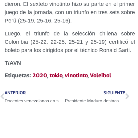
dieron. El sexteto vinotinto hizo su parte en el primer
juego de la jornada, con un triunfo en tres sets sobre
Perú (25-19, 25-16, 25-16).
Luego, el triunfo de la selección chilena sobre
Colombia (25-22, 22-25, 25-21 y 25-19) certificó el
boleto para los dirigidos por el técnico Ronald Sarti.
T/AVN
Etiquetas:
2020
,
tokio
,
vinotinto
,
Voleibol
ANTERIOR
SIGUIENTE
Docentes venezolanos en su día ratifican compromiso con la pedagogía social
Presidente Maduro destaca legado de Martin Luther King a 91 años de su nacimiento