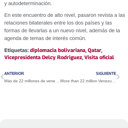
y autodeterminación.
En este encuentro de alto nivel, pasaron revista a las
relaciones bilaterales entre los dos países y las
formas de llevarlas a un nuevo nivel, además de la
agenda de temas de interés común.
Etiquetas:
diplomacia bolivariana
,
Qatar
,
Vicepresidenta Delcy Rodriguez
,
Visita oficial
ANTERIOR
SIGUIENTE
Más de 22 millones de venezolanos se registraron en el Sistema Patria para recibir inmunización contra el Covid-19
More than 22 million Venezuelans registered in the Patria System to receive immunization against Covid-19