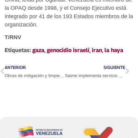
la OPAQ desde 1998, y el Consejo Ejecutivo está
integrado por 41 de los 193 Estados miembros de la
organización.
T/RNV
Etiquetas:
gaza
,
genocidio israelí
,
iran
,
la haya
ANTERIOR
SIGUIENTE
Obras de mitigación y limpieza comenzarán en la carretera Boconó-Niquitao en Trujillo
Saime implementa servicio digital para certificar documentos en línea