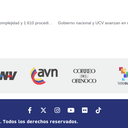
Plan Salud y Vida 2026: Más de 20 mil cirugías de baja complejidad y 1.610 procedimientos de hemodinamia
Gobierno nacional y UCV avanzan en reh
. Todos los derechos reservados.