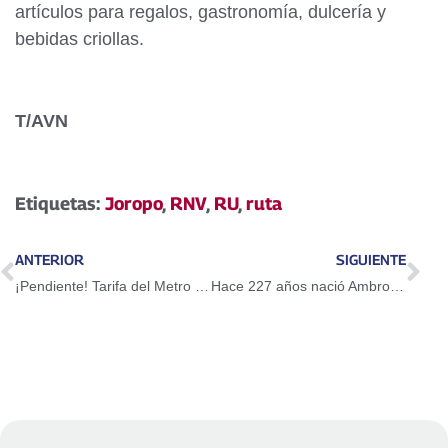
artículos para regalos, gastronomía, dulcería y
bebidas criollas.
T/AVN
Etiquetas:
Joropo
,
RNV
,
RU
,
ruta
ANTERIOR
SIGUIENTE
¡Pendiente! Tarifa del Metro de Caracas aumentará a partir del lunes
Hace 227 años nació Ambrosio Plaza