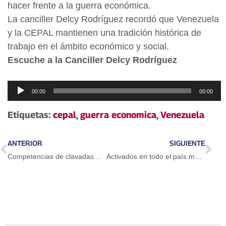
hacer frente a la guerra económica.
La canciller Delcy Rodríguez recordó que Venezuela
y la CEPAL mantienen una tradición histórica de
trabajo en el ámbito económico y social.
Escuche a la Canciller Delcy Rodríguez
Reproductor
00:00
00:00
de
audio
Etiquetas:
cepal
,
guerra economica
,
Venezuela
ANTERIOR
SIGUIENTE
Competencias de clavadas y triples ya tiene sus protagonistas para Juego de Estrellas
Activados en todo el país más de 400 funcionarios del INTT