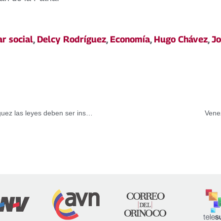
r social
,
Delcy Rodríguez
,
Economía
,
Hugo Chávez
,
Jo
Para el presidente de la Asamblea Nacional Jorge Rodríguez las leyes deben ser instrumentos de bienestar
Venez