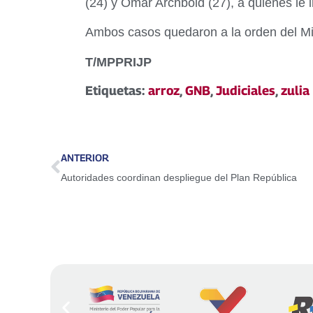
(24) y Omar Archbold (27), a quienes le i
Ambos casos quedaron a la orden del Min
T/
MPPRIJP
Etiquetas:
arroz
,
GNB
,
Judiciales
,
zulia
ANTERIOR
Autoridades coordinan despliegue del Plan República