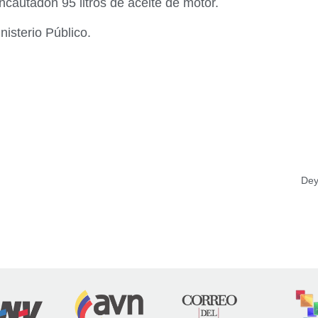
ncautadon 95 litros de aceite de motor.
isterio Público.
Dey