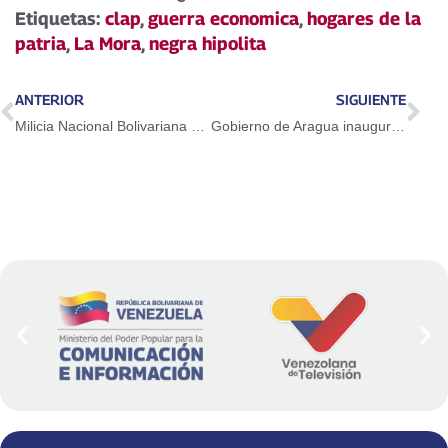
Etiquetas:
clap
,
guerra economica
,
hogares de la
patria
,
La Mora
,
negra hipolita
ANTERIOR
SIGUIENTE
Milicia Nacional Bolivariana marcha en La Guaira por Día de la Lealtad al Comandante Chávez
Gobierno de Aragua inaugura Farmacia Comunitaria en el municipio Girardot