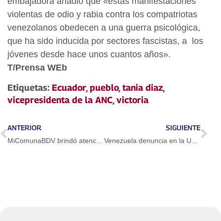
embajadora añadió que «estas manifestaciones
violentas de odio y rabia contra los compatriotas
venezolanos obedecen a una guerra psicológica,
que ha sido inducida por sectores fascistas, a los
jóvenes desde hace unos cuantos años».
T/Prensa WEb
Etiquetas:
Ecuador
,
pueblo
,
tania diaz
,
vicepresidenta de la ANC
,
victoria
ANTERIOR
SIGUIENTE
MiComunaBDV brindó atención financiera a comunidades de Mérida
Venezuela denuncia en la Unesco impacto de medidas coercitivas unilaterales impuestas por EEUU