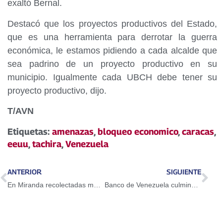
exaltó Bernal.
Destacó que los proyectos productivos del Estado,
que es una herramienta para derrotar la guerra
económica, le estamos pidiendo a cada alcalde que
sea padrino de un proyecto productivo en su
municipio. Igualmente cada UBCH debe tener su
proyecto productivo, dijo.
T/AVN
Etiquetas:
amenazas
,
bloqueo economico
,
caracas
,
eeuu
,
tachira
,
Venezuela
ANTERIOR
SIGUIENTE
En Miranda recolectadas más de 22 mil firmas en jornada de rechazo a acciones injerencistas de EEUU
Banco de Venezuela culmina programa de estudios avanzados en Legitimación de Capitales