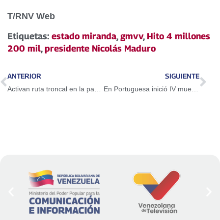
T/RNV Web
Etiquetas:
estado miranda
,
gmvv
,
Hito 4 millones
200 mil
,
presidente Nicolás Maduro
ANTERIOR
SIGUIENTE
Activan ruta troncal en la parroquia 23 de Enero de Caracas
En Portuguesa inició IV muestra de cine venezolano