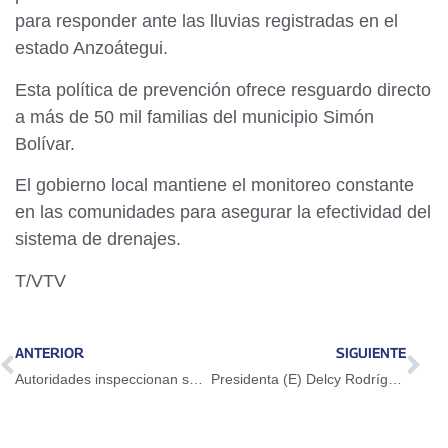
para responder ante las lluvias registradas en el
estado Anzoátegui.
Esta política de prevención ofrece resguardo directo
a más de 50 mil familias del municipio Simón
Bolívar.
El gobierno local mantiene el monitoreo constante
en las comunidades para asegurar la efectividad del
sistema de drenajes.
T/VTV
ANTERIOR
SIGUIENTE
Autoridades inspeccionan seis plantas agroindustriales en Portuguesa
Presidenta (E) Delcy Rodríguez señala tres grandes desafíos: retardo procesal, corrupción judicial y criminalización de la pobreza